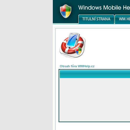
Obsah fóra WMHelp.cz