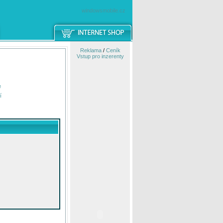
windowsmobile.cz
Reklama
/
Ceník
Vstup pro inzerenty
e
í