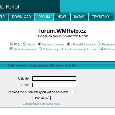
forum.WMHelp.cz
O všem, co souvisí s Windows Mobile
FAQ
Hledat
Seznam uživatelů
Uživatelské skupiny
Registrac
Osobní nastavení
Přihlásit se pro kontrolu soukromých zpráv
Přihlášen
Zadejte prosím vaše uživatelské jméno a heslo
Uživatel:
Heslo:
Přihlásit mě automaticky při každé návštěvě:
Zapomněl(a) jsem svoje heslo