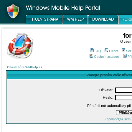
fo
O všem
FAQ
Hledat
Sez
Osobní nastavení
Při
Obsah fóra WMHelp.cz
Zadejte prosím vaše uživa
Uživatel:
Heslo:
Přihlásit mě automaticky př
Zapomněl(a) jsem 