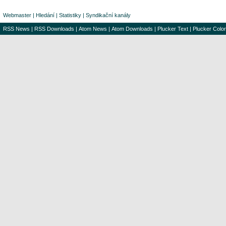
Webmaster
|
Hledání
|
Statistiky
|
Syndikační kanály
RSS News
|
RSS Downloads
|
Atom News
|
Atom Downloads
|
Plucker Text
|
Plucker Color