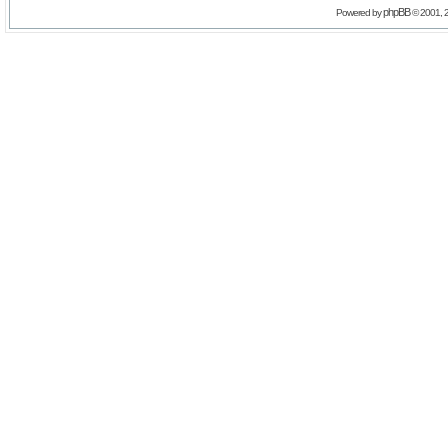
phpBB
Powered by
© 2001, 