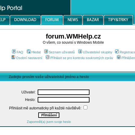
forum.WMHelp.cz
O všem, co souvisí s Windows Mobile
FAQ
Hledat
Seznam uživatelů
Uživatelské skupiny
Registrac
Osobní nastavení
Přihlásit se pro kontrolu soukromých zpráv
Přihlášen
Zadejte prosím vaše uživatelské jméno a heslo
Uživatel:
Heslo:
Přihlásit mě automaticky při každé návštěvě:
Zapomněl(a) jsem svoje heslo