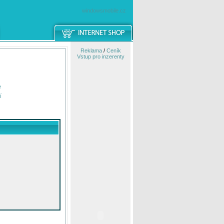
windowsmobile.cz
Reklama
/
Ceník
Vstup pro inzerenty
e
í