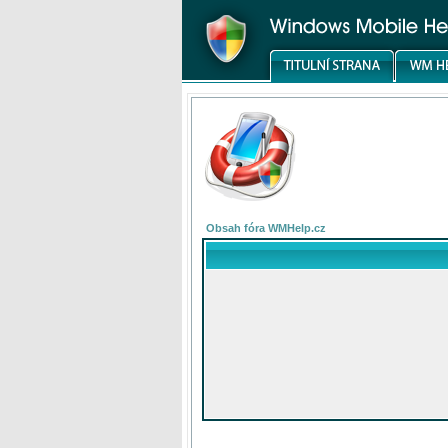
Obsah fóra WMHelp.cz