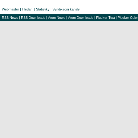
Webmaster
|
Hledání
|
Statistiky
|
Syndikační kanály
RSS News
|
RSS Downloads
|
Atom News
|
Atom Downloads
|
Plucker Text
|
Plucker Color