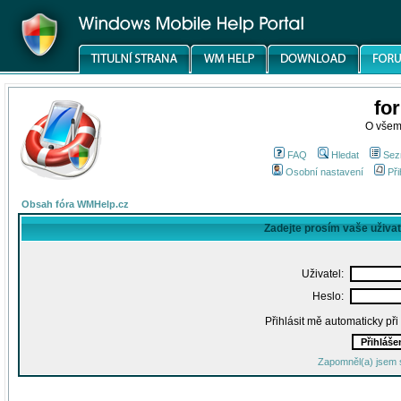
fo
O všem
FAQ
Hledat
Sez
Osobní nastavení
Při
Obsah fóra WMHelp.cz
Zadejte prosím vaše uživa
Uživatel:
Heslo:
Přihlásit mě automaticky př
Zapomněl(a) jsem 