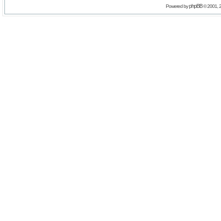
phpBB
Powered by
© 2001, 