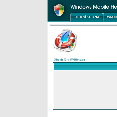
Obsah fóra WMHelp.cz