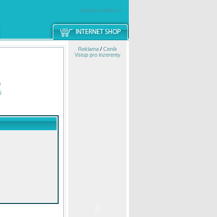
windowsmobile.cz
Reklama
/
Ceník
Vstup pro inzerenty
e
í