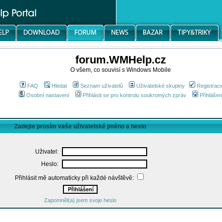
forum.WMHelp.cz
O všem, co souvisí s Windows Mobile
FAQ
Hledat
Seznam uživatelů
Uživatelské skupiny
Registrac
Osobní nastavení
Přihlásit se pro kontrolu soukromých zpráv
Přihlášen
Zadejte prosím vaše uživatelské jméno a heslo
Uživatel:
Heslo:
Přihlásit mě automaticky při každé návštěvě:
Zapomněl(a) jsem svoje heslo