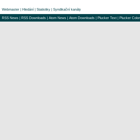
Webmaster
|
Hledání
|
Statistiky
|
Syndikační kanály
RSS News
|
RSS Downloads
|
Atom News
|
Atom Downloads
|
Plucker Text
|
Plucker Color