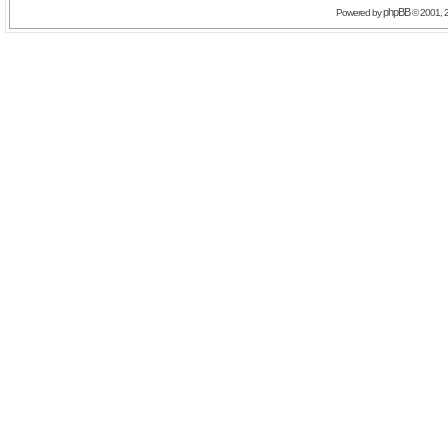
phpBB
Powered by
© 2001, 