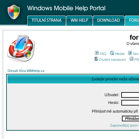
fo
O všem
FAQ
Hledat
Sez
Osobní nastavení
Při
Obsah fóra WMHelp.cz
Zadejte prosím vaše uživa
Uživatel:
Heslo:
Přihlásit mě automaticky př
Zapomněl(a) jsem 