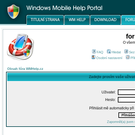
fo
O všem
FAQ
Hledat
Sez
Osobní nastavení
Při
Obsah fóra WMHelp.cz
Zadejte prosím vaše uživa
Uživatel:
Heslo:
Přihlásit mě automaticky př
Zapomněl(a) jsem 