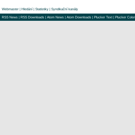
Webmaster
|
Hledání
|
Statistiky
|
Syndikační kanály
RSS News
|
RSS Downloads
|
Atom News
|
Atom Downloads
|
Plucker Text
|
Plucker Color