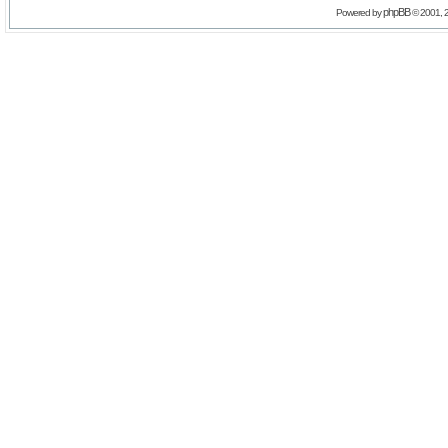
phpBB
Powered by
© 2001, 