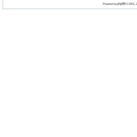
phpBB
Powered by
© 2001, 