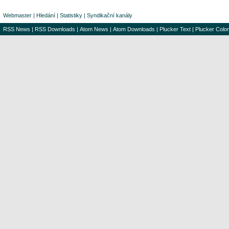
Webmaster
|
Hledání
|
Statistiky
|
Syndikační kanály
RSS News
|
RSS Downloads
|
Atom News
|
Atom Downloads
|
Plucker Text
|
Plucker Color