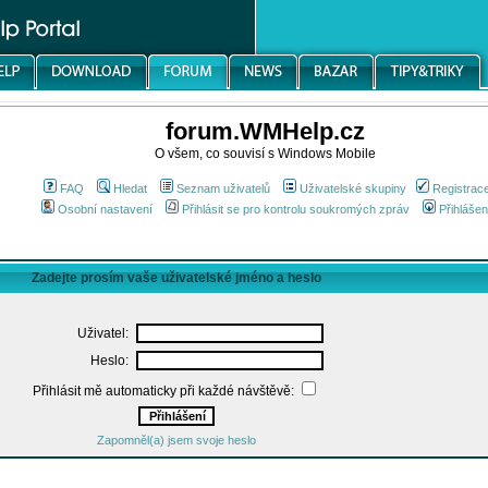
forum.WMHelp.cz
O všem, co souvisí s Windows Mobile
FAQ
Hledat
Seznam uživatelů
Uživatelské skupiny
Registrac
Osobní nastavení
Přihlásit se pro kontrolu soukromých zpráv
Přihlášen
Zadejte prosím vaše uživatelské jméno a heslo
Uživatel:
Heslo:
Přihlásit mě automaticky při každé návštěvě:
Zapomněl(a) jsem svoje heslo