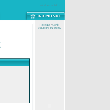
windowsmobile.cz
Reklama
/
Ceník
Vstup pro inzerenty
e
í