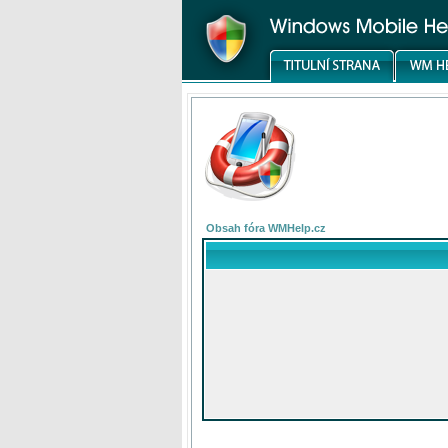
Obsah fóra WMHelp.cz