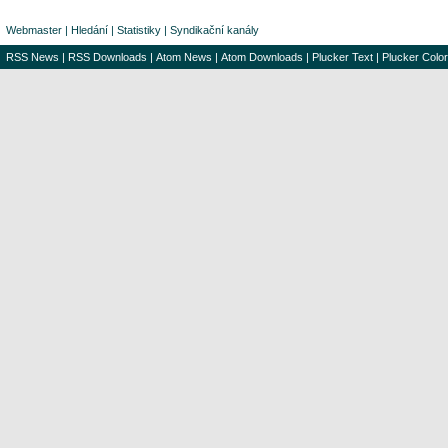
Webmaster
|
Hledání
|
Statistiky
|
Syndikační kanály
RSS News
|
RSS Downloads
|
Atom News
|
Atom Downloads
|
Plucker Text
|
Plucker Color