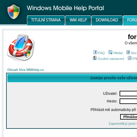
fo
O všem
FAQ
Hledat
Sez
Osobní nastavení
Při
Obsah fóra WMHelp.cz
Zadejte prosím vaše uživa
Uživatel:
Heslo:
Přihlásit mě automaticky př
Zapomněl(a) jsem 