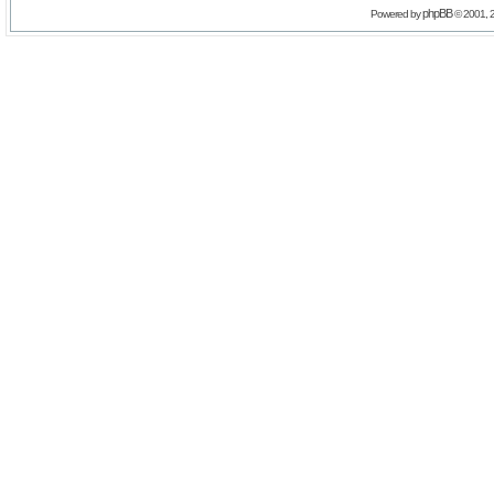
phpBB
Powered by
© 2001, 