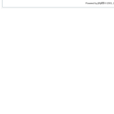
phpBB
Powered by
© 2001, 