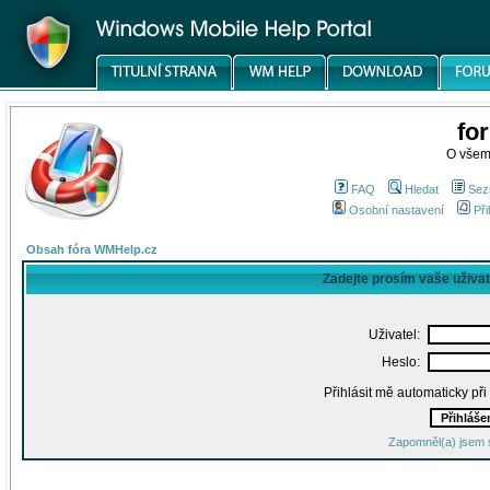
fo
O všem
FAQ
Hledat
Sez
Osobní nastavení
Při
Obsah fóra WMHelp.cz
Zadejte prosím vaše uživa
Uživatel:
Heslo:
Přihlásit mě automaticky př
Zapomněl(a) jsem 