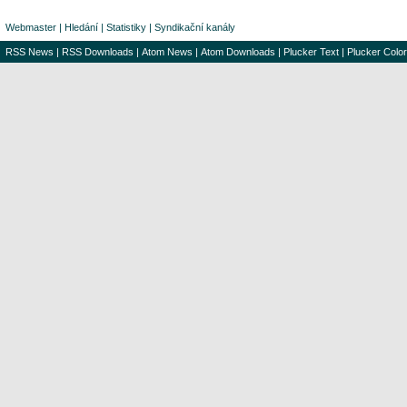
Webmaster
|
Hledání
|
Statistiky
|
Syndikační kanály
RSS News
|
RSS Downloads
|
Atom News
|
Atom Downloads
|
Plucker Text
|
Plucker Color