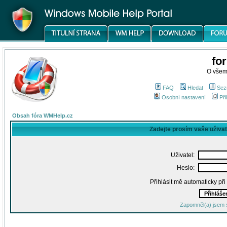
fo
O všem
FAQ
Hledat
Sez
Osobní nastavení
Při
Obsah fóra WMHelp.cz
Zadejte prosím vaše uživa
Uživatel:
Heslo:
Přihlásit mě automaticky př
Zapomněl(a) jsem 