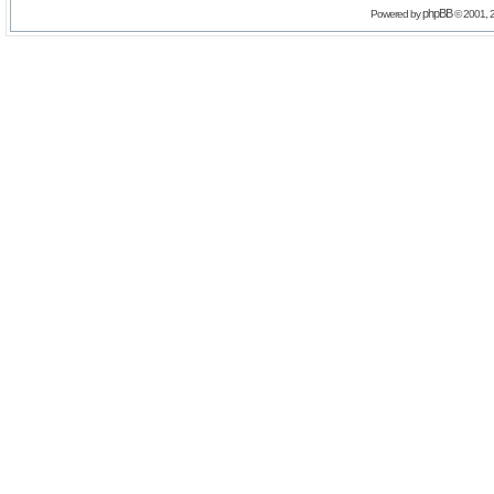
phpBB
Powered by
© 2001, 