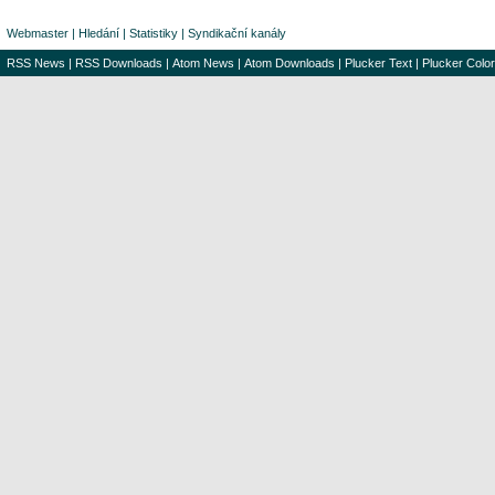
Webmaster
|
Hledání
|
Statistiky
|
Syndikační kanály
RSS News
|
RSS Downloads
|
Atom News
|
Atom Downloads
|
Plucker Text
|
Plucker Color