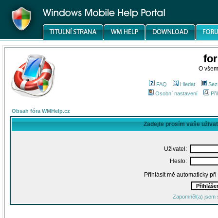
fo
O všem
FAQ
Hledat
Sez
Osobní nastavení
Při
Obsah fóra WMHelp.cz
Zadejte prosím vaše uživa
Uživatel:
Heslo:
Přihlásit mě automaticky př
Zapomněl(a) jsem 