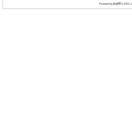
phpBB
Powered by
© 2001, 