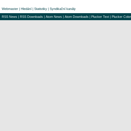
Webmaster
|
Hledání
|
Statistiky
|
Syndikační kanály
RSS News
|
RSS Downloads
|
Atom News
|
Atom Downloads
|
Plucker Text
|
Plucker Color