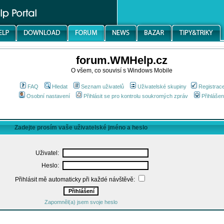
forum.WMHelp.cz
O všem, co souvisí s Windows Mobile
FAQ
Hledat
Seznam uživatelů
Uživatelské skupiny
Registrac
Osobní nastavení
Přihlásit se pro kontrolu soukromých zpráv
Přihlášen
Zadejte prosím vaše uživatelské jméno a heslo
Uživatel:
Heslo:
Přihlásit mě automaticky při každé návštěvě:
Zapomněl(a) jsem svoje heslo