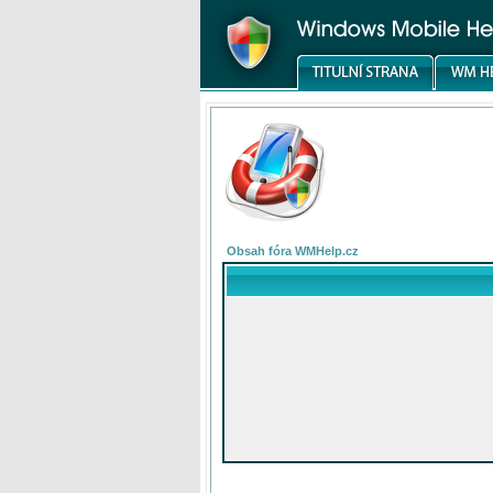
Obsah fóra WMHelp.cz