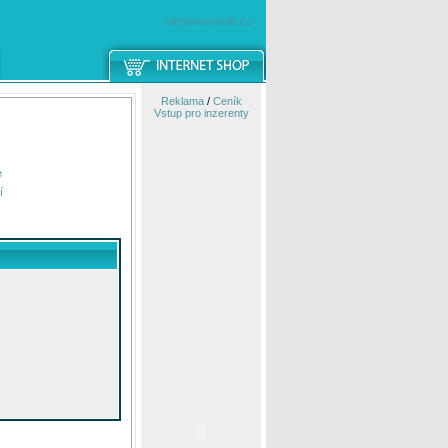
windowsmobile.cz
Reklama
/
Ceník
Vstup pro inzerenty
e
í