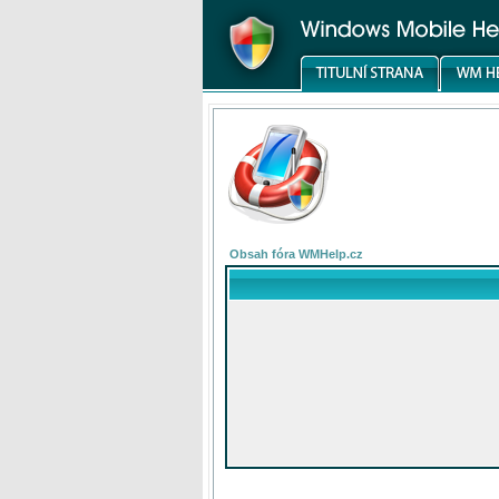
Obsah fóra WMHelp.cz