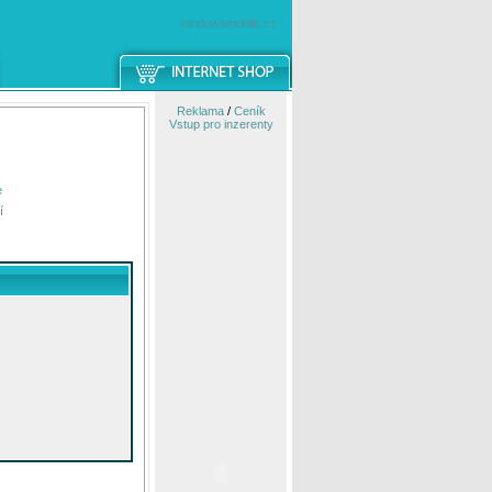
windowsmobile.cz
Reklama
/
Ceník
Vstup pro inzerenty
e
í