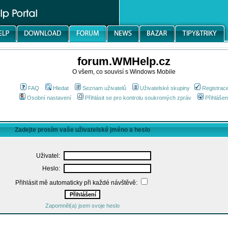
forum.WMHelp.cz
O všem, co souvisí s Windows Mobile
FAQ
Hledat
Seznam uživatelů
Uživatelské skupiny
Registrac
Osobní nastavení
Přihlásit se pro kontrolu soukromých zpráv
Přihlášen
Zadejte prosím vaše uživatelské jméno a heslo
Uživatel:
Heslo:
Přihlásit mě automaticky při každé návštěvě:
Zapomněl(a) jsem svoje heslo