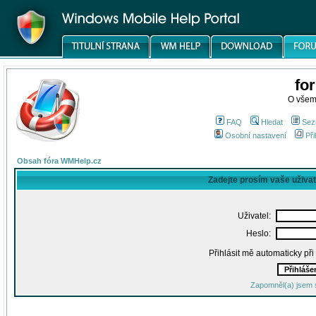
fo
O všem
FAQ
Hledat
Sez
Osobní nastavení
Při
Obsah fóra WMHelp.cz
Zadejte prosím vaše uživa
Uživatel:
Heslo:
Přihlásit mě automaticky př
Zapomněl(a) jsem 