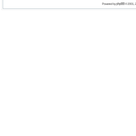
phpBB
Powered by
© 2001, 