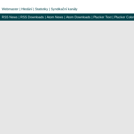
Webmaster
|
Hledání
|
Statistiky
|
Syndikační kanály
RSS News
|
RSS Downloads
|
Atom News
|
Atom Downloads
|
Plucker Text
|
Plucker Color