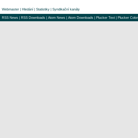
Webmaster
|
Hledání
|
Statistiky
|
Syndikační kanály
RSS News
|
RSS Downloads
|
Atom News
|
Atom Downloads
|
Plucker Text
|
Plucker Color