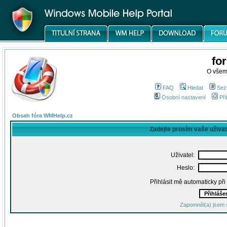
fo
O všem
FAQ
Hledat
Sez
Osobní nastavení
Při
Obsah fóra WMHelp.cz
Zadejte prosím vaše uživa
Uživatel:
Heslo:
Přihlásit mě automaticky př
Zapomněl(a) jsem 