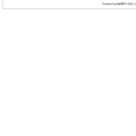
phpBB
Powered by
© 2001, 