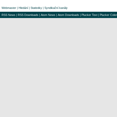
Webmaster
|
Hledání
|
Statistiky
|
Syndikační kanály
RSS News
|
RSS Downloads
|
Atom News
|
Atom Downloads
|
Plucker Text
|
Plucker Color