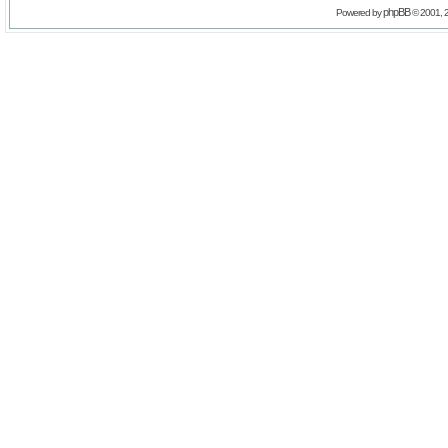
phpBB
Powered by
© 2001, 