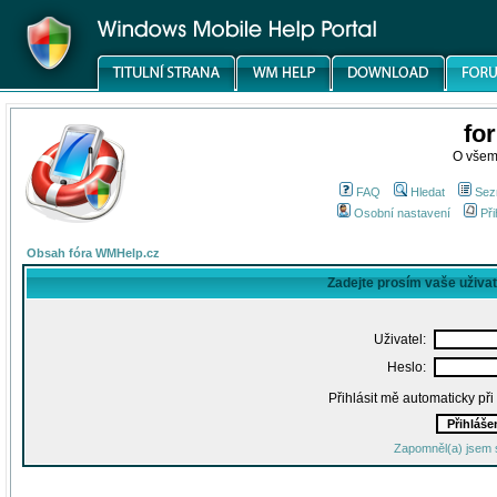
fo
O všem
FAQ
Hledat
Sez
Osobní nastavení
Při
Obsah fóra WMHelp.cz
Zadejte prosím vaše uživa
Uživatel:
Heslo:
Přihlásit mě automaticky př
Zapomněl(a) jsem 