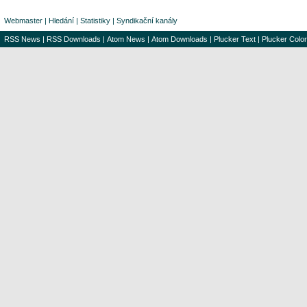
Webmaster
|
Hledání
|
Statistiky
|
Syndikační kanály
RSS News
|
RSS Downloads
|
Atom News
|
Atom Downloads
|
Plucker Text
|
Plucker Color