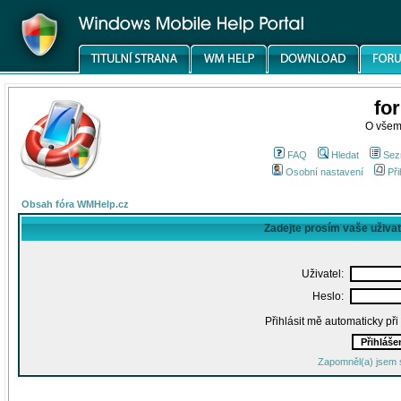
fo
O všem
FAQ
Hledat
Sez
Osobní nastavení
Při
Obsah fóra WMHelp.cz
Zadejte prosím vaše uživa
Uživatel:
Heslo:
Přihlásit mě automaticky př
Zapomněl(a) jsem 