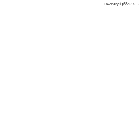
phpBB
Powered by
© 2001, 