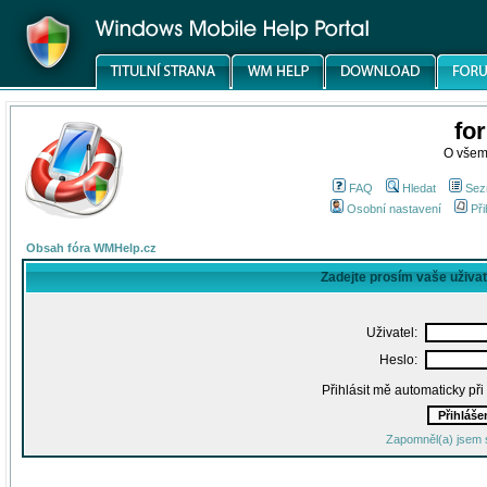
fo
O všem
FAQ
Hledat
Sez
Osobní nastavení
Při
Obsah fóra WMHelp.cz
Zadejte prosím vaše uživa
Uživatel:
Heslo:
Přihlásit mě automaticky př
Zapomněl(a) jsem 