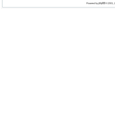
phpBB
Powered by
© 2001, 