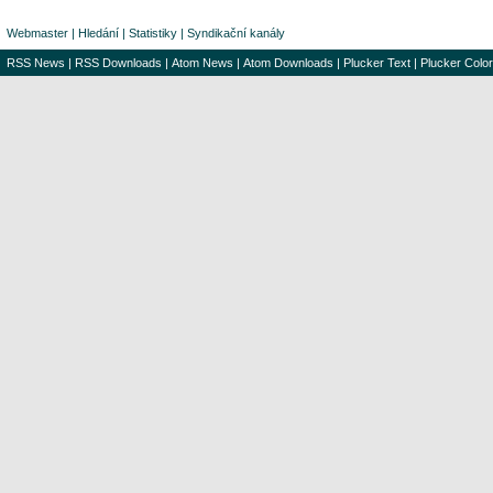
Webmaster
|
Hledání
|
Statistiky
|
Syndikační kanály
RSS News
|
RSS Downloads
|
Atom News
|
Atom Downloads
|
Plucker Text
|
Plucker Color