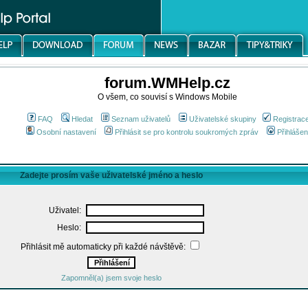
forum.WMHelp.cz
O všem, co souvisí s Windows Mobile
FAQ
Hledat
Seznam uživatelů
Uživatelské skupiny
Registrac
Osobní nastavení
Přihlásit se pro kontrolu soukromých zpráv
Přihlášen
Zadejte prosím vaše uživatelské jméno a heslo
Uživatel:
Heslo:
Přihlásit mě automaticky při každé návštěvě:
Zapomněl(a) jsem svoje heslo