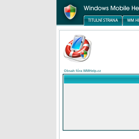
Obsah fóra WMHelp.cz