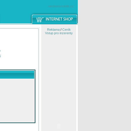
windowsmobile.cz
Reklama
/
Ceník
Vstup pro inzerenty
e
í