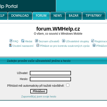
forum.WMHelp.cz
O všem, co souvisí s Windows Mobile
FAQ
Hledat
Seznam uživatelů
Uživatelské skupiny
Registrac
Osobní nastavení
Přihlásit se pro kontrolu soukromých zpráv
Přihlášen
Zadejte prosím vaše uživatelské jméno a heslo
Uživatel:
Heslo:
Přihlásit mě automaticky při každé návštěvě:
Zapomněl(a) jsem svoje heslo