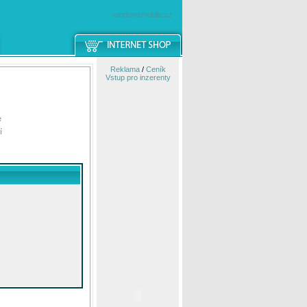
windowsmobile.cz
Reklama
/
Ceník
Vstup pro inzerenty
e
í