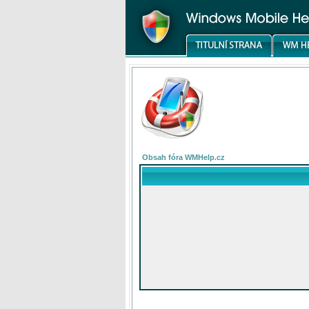
Obsah fóra WMHelp.cz