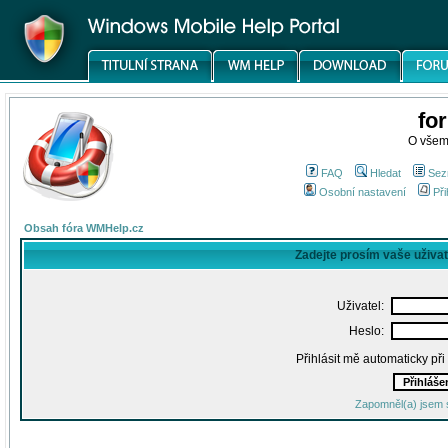
fo
O všem
FAQ
Hledat
Sez
Osobní nastavení
Při
Obsah fóra WMHelp.cz
Zadejte prosím vaše uživa
Uživatel:
Heslo:
Přihlásit mě automaticky př
Zapomněl(a) jsem 