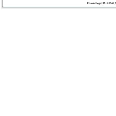
phpBB
Powered by
© 2001, 