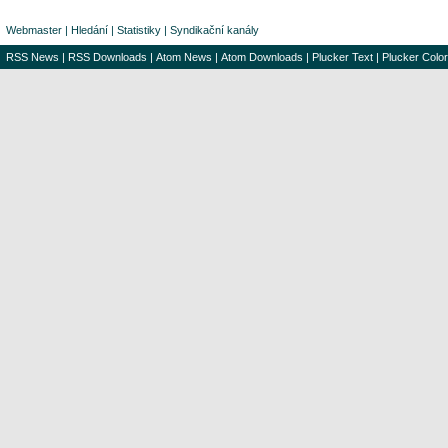
Webmaster
|
Hledání
|
Statistiky
|
Syndikační kanály
RSS News
|
RSS Downloads
|
Atom News
|
Atom Downloads
|
Plucker Text
|
Plucker Color