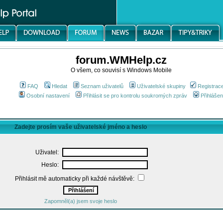
forum.WMHelp.cz
O všem, co souvisí s Windows Mobile
FAQ
Hledat
Seznam uživatelů
Uživatelské skupiny
Registrac
Osobní nastavení
Přihlásit se pro kontrolu soukromých zpráv
Přihlášen
Zadejte prosím vaše uživatelské jméno a heslo
Uživatel:
Heslo:
Přihlásit mě automaticky při každé návštěvě:
Zapomněl(a) jsem svoje heslo