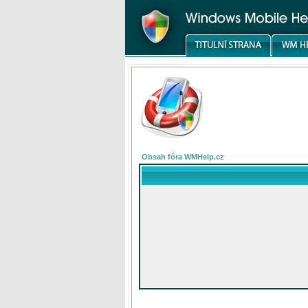
Obsah fóra WMHelp.cz