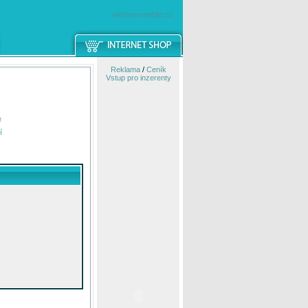
windowsmobile.cz
Reklama
/
Ceník
Vstup pro inzerenty
e
í