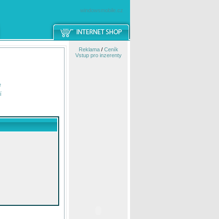
windowsmobile.cz
Reklama
/
Ceník
Vstup pro inzerenty
e
í