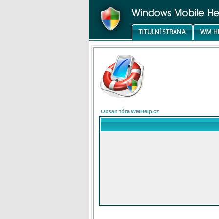
Obsah fóra WMHelp.cz