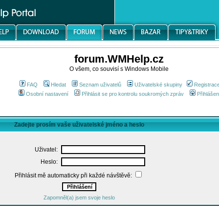
forum.WMHelp.cz
O všem, co souvisí s Windows Mobile
FAQ
Hledat
Seznam uživatelů
Uživatelské skupiny
Registrac
Osobní nastavení
Přihlásit se pro kontrolu soukromých zpráv
Přihlášen
Zadejte prosím vaše uživatelské jméno a heslo
Uživatel:
Heslo:
Přihlásit mě automaticky při každé návštěvě:
Zapomněl(a) jsem svoje heslo