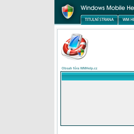
Obsah fóra WMHelp.cz