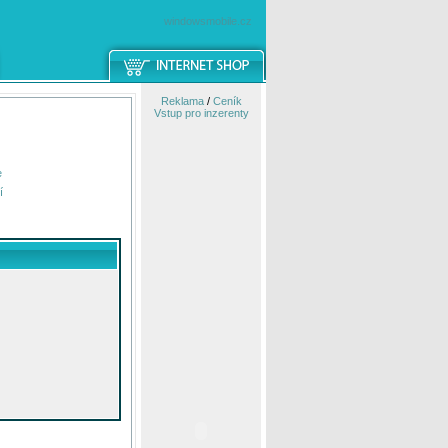
windowsmobile.cz
Reklama
/
Ceník
Vstup pro inzerenty
e
í