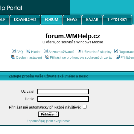
forum.WMHelp.cz
O všem, co souvisí s Windows Mobile
FAQ
Hledat
Seznam uživatelů
Uživatelské skupiny
Registrac
Osobní nastavení
Přihlásit se pro kontrolu soukromých zpráv
Přihlášen
Zadejte prosím vaše uživatelské jméno a heslo
Uživatel:
Heslo:
Přihlásit mě automaticky při každé návštěvě:
Zapomněl(a) jsem svoje heslo