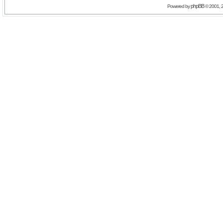
phpBB
Powered by
© 2001, 