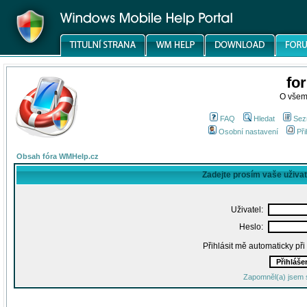
fo
O všem
FAQ
Hledat
Sez
Osobní nastavení
Při
Obsah fóra WMHelp.cz
Zadejte prosím vaše uživa
Uživatel:
Heslo:
Přihlásit mě automaticky př
Zapomněl(a) jsem 