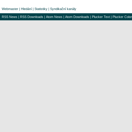
Webmaster
|
Hledání
|
Statistiky
|
Syndikační kanály
RSS News
|
RSS Downloads
|
Atom News
|
Atom Downloads
|
Plucker Text
|
Plucker Color