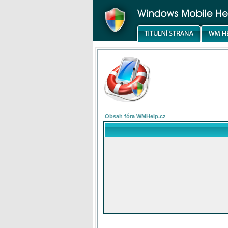
Obsah fóra WMHelp.cz