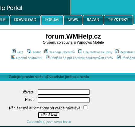
forum.WMHelp.cz
O všem, co souvisí s Windows Mobile
FAQ
Hledat
Seznam uživatelů
Uživatelské skupiny
Registrac
Osobní nastavení
Přihlásit se pro kontrolu soukromých zpráv
Přihlášen
Zadejte prosím vaše uživatelské jméno a heslo
Uživatel:
Heslo:
Přihlásit mě automaticky při každé návštěvě:
Zapomněl(a) jsem svoje heslo