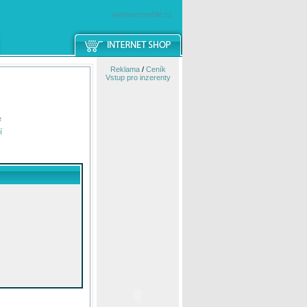
windowsmobile.cz
Reklama
/
Ceník
Vstup pro inzerenty
e
í