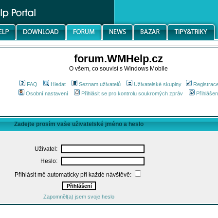
forum.WMHelp.cz
O všem, co souvisí s Windows Mobile
FAQ
Hledat
Seznam uživatelů
Uživatelské skupiny
Registrac
Osobní nastavení
Přihlásit se pro kontrolu soukromých zpráv
Přihlášen
Zadejte prosím vaše uživatelské jméno a heslo
Uživatel:
Heslo:
Přihlásit mě automaticky při každé návštěvě:
Zapomněl(a) jsem svoje heslo