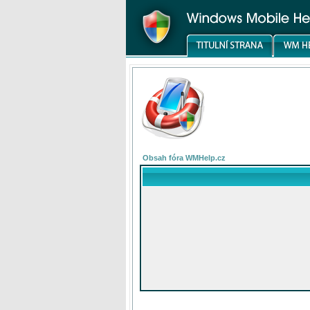
Obsah fóra WMHelp.cz