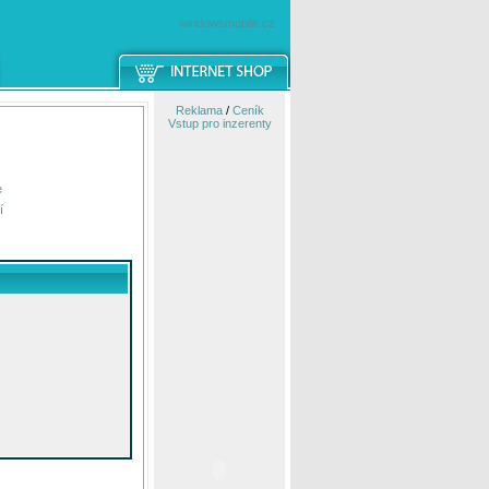
windowsmobile.cz
Reklama
/
Ceník
Vstup pro inzerenty
e
í