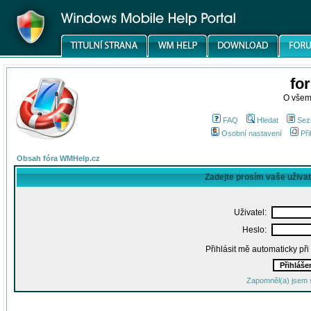
fo
O všem
FAQ
Hledat
Sez
Osobní nastavení
Při
Obsah fóra WMHelp.cz
Zadejte prosím vaše uživa
Uživatel:
Heslo:
Přihlásit mě automaticky př
Zapomněl(a) jsem 