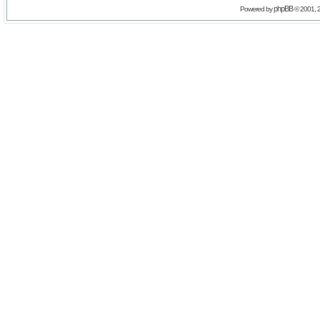
phpBB
Powered by
© 2001, 