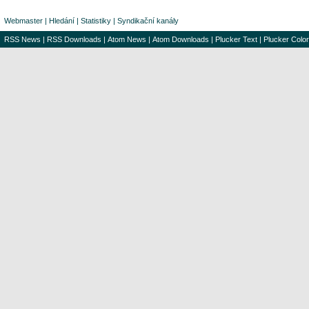
Webmaster
|
Hledání
|
Statistiky
|
Syndikační kanály
RSS News
|
RSS Downloads
|
Atom News
|
Atom Downloads
|
Plucker Text
|
Plucker Color