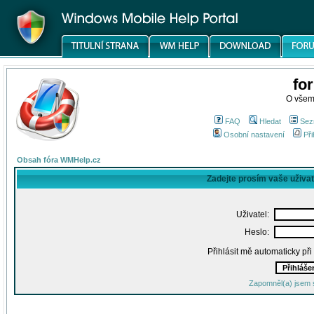
fo
O všem
FAQ
Hledat
Sez
Osobní nastavení
Při
Obsah fóra WMHelp.cz
Zadejte prosím vaše uživa
Uživatel:
Heslo:
Přihlásit mě automaticky př
Zapomněl(a) jsem 