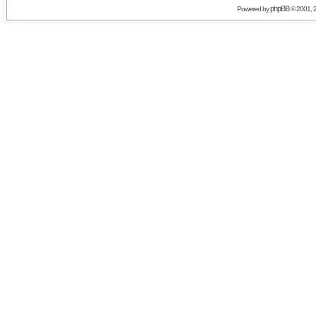
phpBB
Powered by
© 2001, 