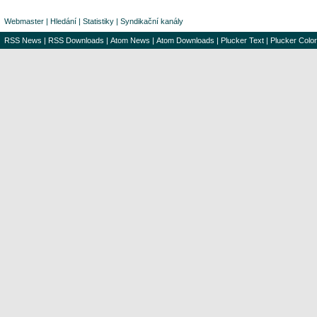
Webmaster
|
Hledání
|
Statistiky
|
Syndikační kanály
RSS News
|
RSS Downloads
|
Atom News
|
Atom Downloads
|
Plucker Text
|
Plucker Color