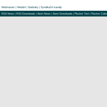
Webmaster
|
Hledání
|
Statistiky
|
Syndikační kanály
RSS News
|
RSS Downloads
|
Atom News
|
Atom Downloads
|
Plucker Text
|
Plucker Color