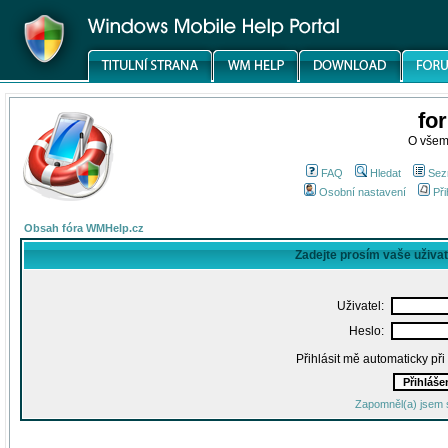
fo
O všem
FAQ
Hledat
Sez
Osobní nastavení
Při
Obsah fóra WMHelp.cz
Zadejte prosím vaše uživa
Uživatel:
Heslo:
Přihlásit mě automaticky př
Zapomněl(a) jsem 