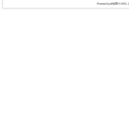
phpBB
Powered by
© 2001, 