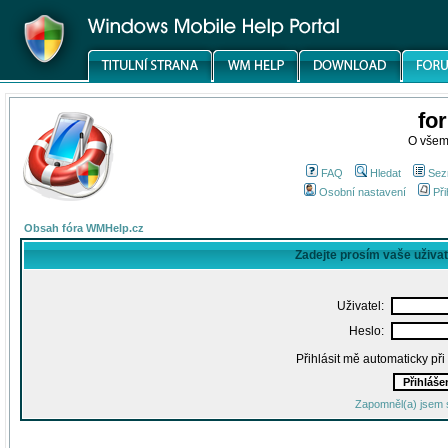
fo
O všem
FAQ
Hledat
Sez
Osobní nastavení
Při
Obsah fóra WMHelp.cz
Zadejte prosím vaše uživa
Uživatel:
Heslo:
Přihlásit mě automaticky př
Zapomněl(a) jsem 