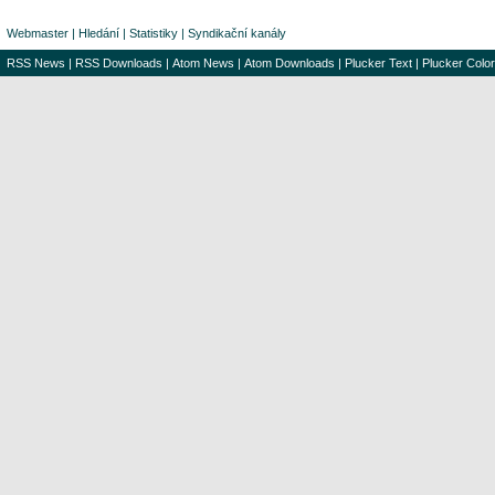
Webmaster
|
Hledání
|
Statistiky
|
Syndikační kanály
RSS News
|
RSS Downloads
|
Atom News
|
Atom Downloads
|
Plucker Text
|
Plucker Color