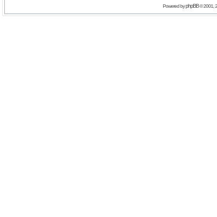
phpBB
Powered by
© 2001, 