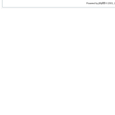
phpBB
Powered by
© 2001, 