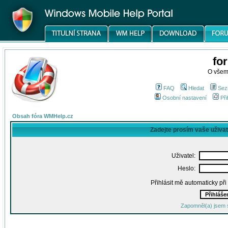
fo
O všem
FAQ
Hledat
Sez
Osobní nastavení
Při
Obsah fóra WMHelp.cz
Zadejte prosím vaše uživa
Uživatel:
Heslo:
Přihlásit mě automaticky př
Zapomněl(a) jsem 