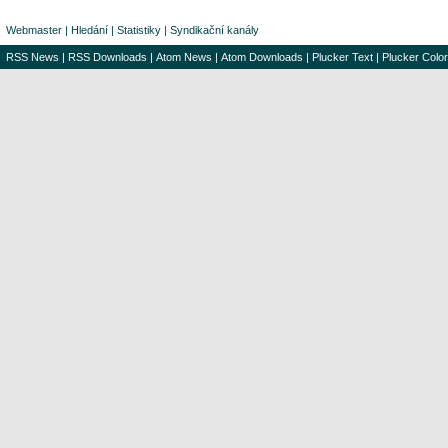
Webmaster
|
Hledání
|
Statistiky
|
Syndikační kanály
RSS News
|
RSS Downloads
|
Atom News
|
Atom Downloads
|
Plucker Text
|
Plucker Color