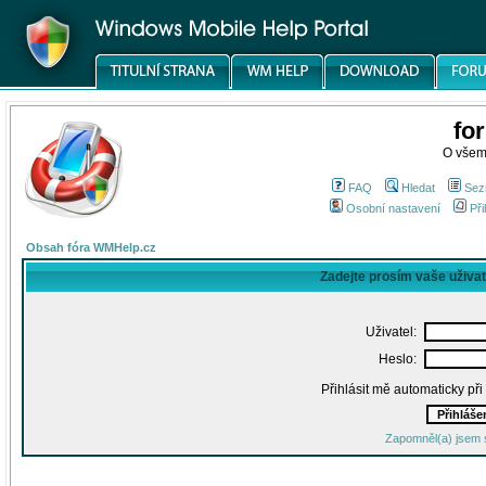
fo
O všem
FAQ
Hledat
Sez
Osobní nastavení
Při
Obsah fóra WMHelp.cz
Zadejte prosím vaše uživa
Uživatel:
Heslo:
Přihlásit mě automaticky př
Zapomněl(a) jsem 