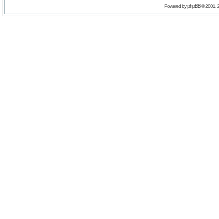
phpBB
Powered by
© 2001, 