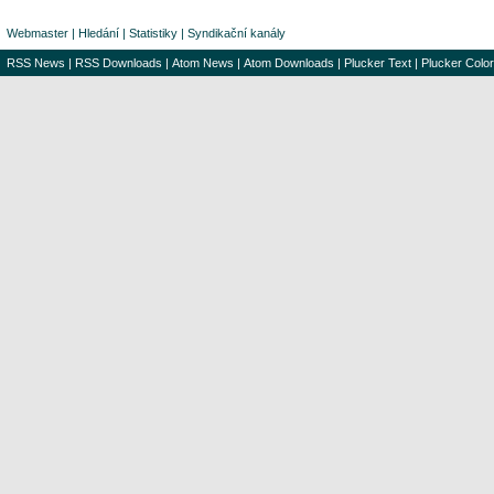
Webmaster
|
Hledání
|
Statistiky
|
Syndikační kanály
RSS News
|
RSS Downloads
|
Atom News
|
Atom Downloads
|
Plucker Text
|
Plucker Color