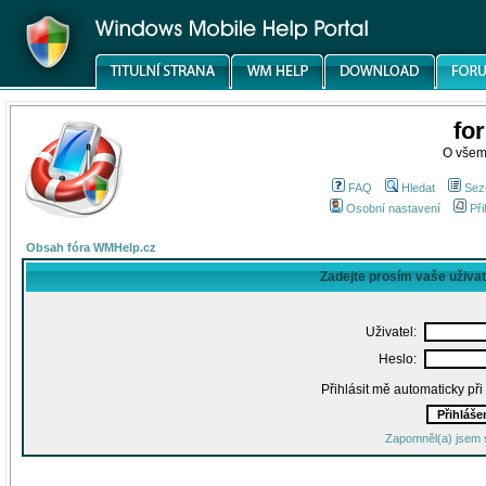
fo
O všem
FAQ
Hledat
Sez
Osobní nastavení
Při
Obsah fóra WMHelp.cz
Zadejte prosím vaše uživa
Uživatel:
Heslo:
Přihlásit mě automaticky př
Zapomněl(a) jsem 