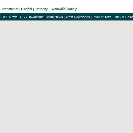
Webmaster
|
Hledání
|
Statistiky
|
Syndikační kanály
RSS News
|
RSS Downloads
|
Atom News
|
Atom Downloads
|
Plucker Text
|
Plucker Color