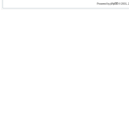
phpBB
Powered by
© 2001, 