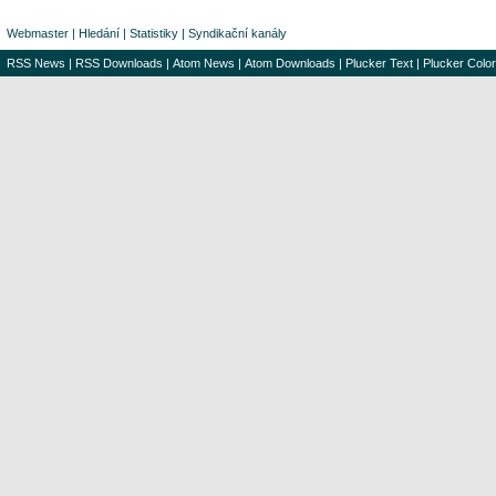
Webmaster
|
Hledání
|
Statistiky
|
Syndikační kanály
RSS News
|
RSS Downloads
|
Atom News
|
Atom Downloads
|
Plucker Text
|
Plucker Color