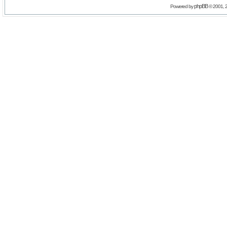
phpBB
Powered by
© 2001, 