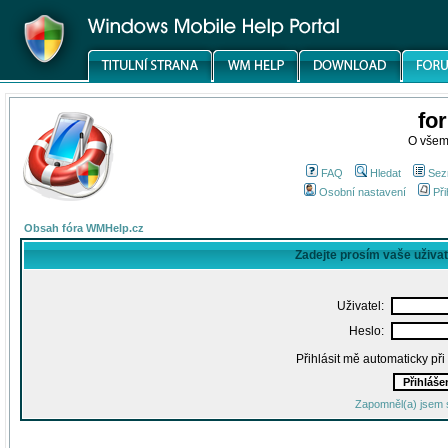
fo
O všem
FAQ
Hledat
Sez
Osobní nastavení
Při
Obsah fóra WMHelp.cz
Zadejte prosím vaše uživa
Uživatel:
Heslo:
Přihlásit mě automaticky př
Zapomněl(a) jsem 