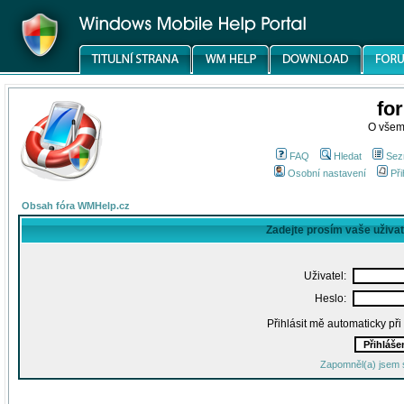
fo
O všem
FAQ
Hledat
Sez
Osobní nastavení
Při
Obsah fóra WMHelp.cz
Zadejte prosím vaše uživa
Uživatel:
Heslo:
Přihlásit mě automaticky př
Zapomněl(a) jsem 