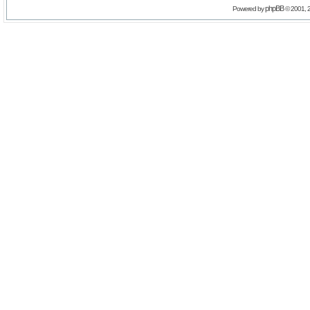
phpBB
Powered by
© 2001, 