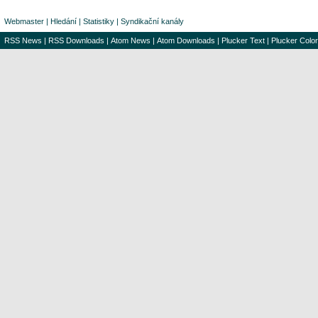
Webmaster
|
Hledání
|
Statistiky
|
Syndikační kanály
RSS News
|
RSS Downloads
|
Atom News
|
Atom Downloads
|
Plucker Text
|
Plucker Color