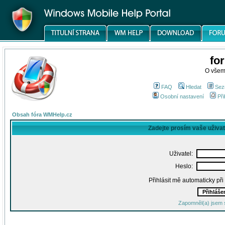
fo
O všem
FAQ
Hledat
Sez
Osobní nastavení
Při
Obsah fóra WMHelp.cz
Zadejte prosím vaše uživa
Uživatel:
Heslo:
Přihlásit mě automaticky př
Zapomněl(a) jsem 