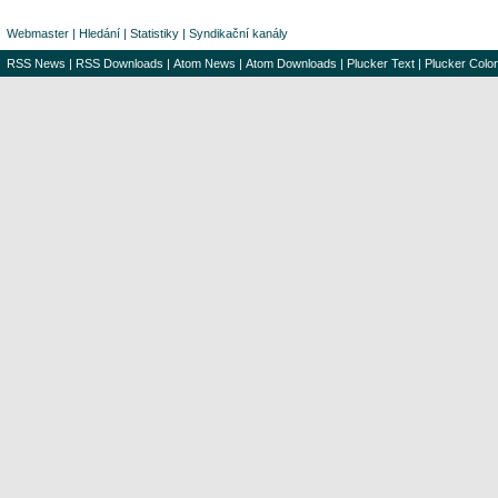
Webmaster
|
Hledání
|
Statistiky
|
Syndikační kanály
RSS News
|
RSS Downloads
|
Atom News
|
Atom Downloads
|
Plucker Text
|
Plucker Color