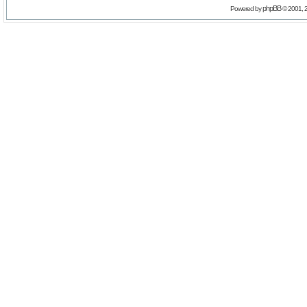
phpBB
Powered by
© 2001, 