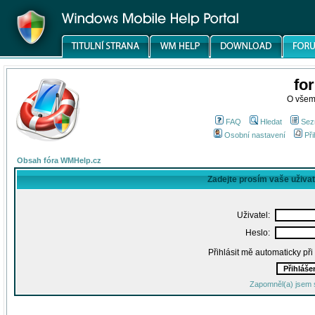
fo
O všem
FAQ
Hledat
Sez
Osobní nastavení
Při
Obsah fóra WMHelp.cz
Zadejte prosím vaše uživa
Uživatel:
Heslo:
Přihlásit mě automaticky př
Zapomněl(a) jsem 