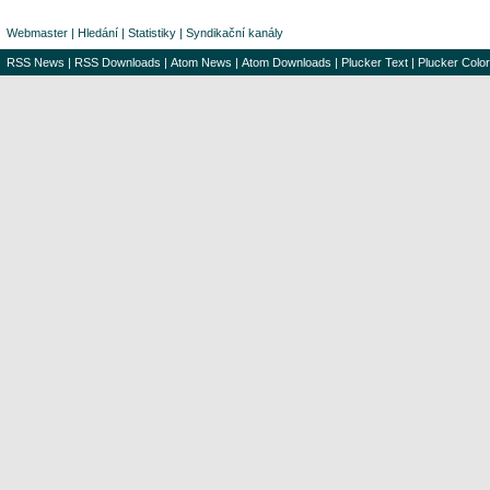
Webmaster
|
Hledání
|
Statistiky
|
Syndikační kanály
RSS News
|
RSS Downloads
|
Atom News
|
Atom Downloads
|
Plucker Text
|
Plucker Color