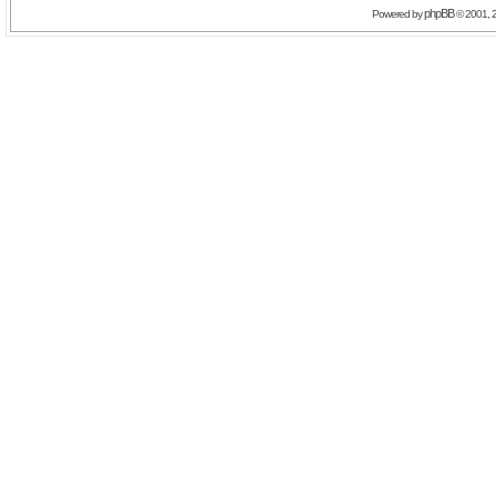
phpBB
Powered by
© 2001, 