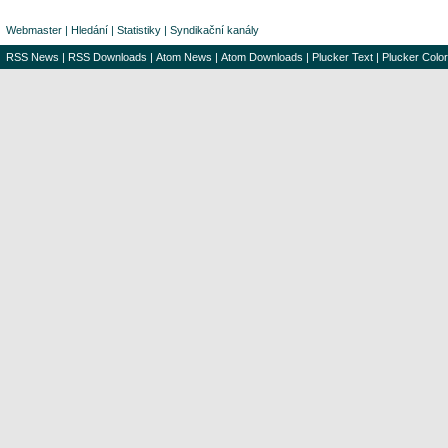
Webmaster
|
Hledání
|
Statistiky
|
Syndikační kanály
RSS News
|
RSS Downloads
|
Atom News
|
Atom Downloads
|
Plucker Text
|
Plucker Color