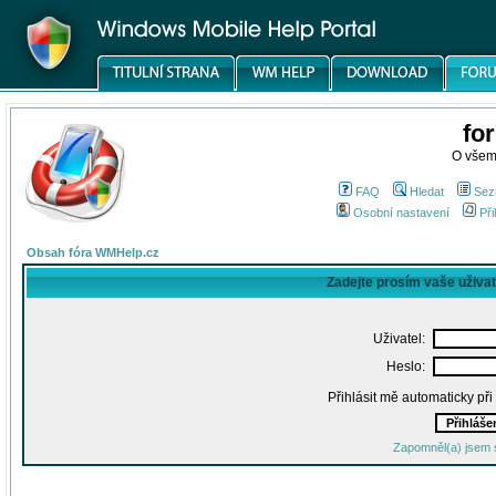
fo
O všem
FAQ
Hledat
Sez
Osobní nastavení
Při
Obsah fóra WMHelp.cz
Zadejte prosím vaše uživa
Uživatel:
Heslo:
Přihlásit mě automaticky př
Zapomněl(a) jsem 