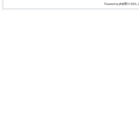
phpBB
Powered by
© 2001, 