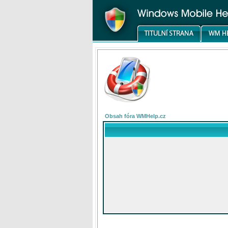
Obsah fóra WMHelp.cz