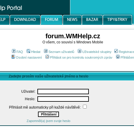
forum.WMHelp.cz
O všem, co souvisí s Windows Mobile
FAQ
Hledat
Seznam uživatelů
Uživatelské skupiny
Registrac
Osobní nastavení
Přihlásit se pro kontrolu soukromých zpráv
Přihlášen
Zadejte prosím vaše uživatelské jméno a heslo
Uživatel:
Heslo:
Přihlásit mě automaticky při každé návštěvě:
Zapomněl(a) jsem svoje heslo