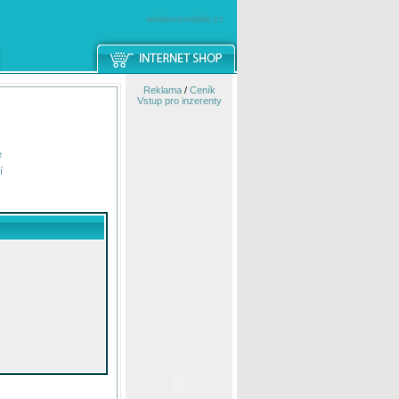
windowsmobile.cz
Reklama
/
Ceník
Vstup pro inzerenty
e
í