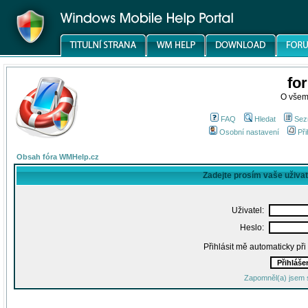
fo
O všem
FAQ
Hledat
Sez
Osobní nastavení
Při
Obsah fóra WMHelp.cz
Zadejte prosím vaše uživa
Uživatel:
Heslo:
Přihlásit mě automaticky př
Zapomněl(a) jsem 