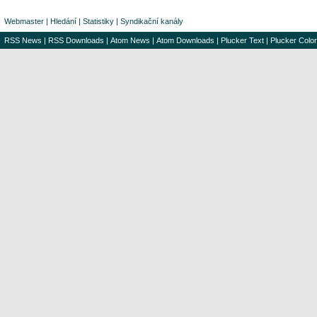
Webmaster
|
Hledání
|
Statistiky
|
Syndikační kanály
RSS News
|
RSS Downloads
|
Atom News
|
Atom Downloads
|
Plucker Text
|
Plucker Color