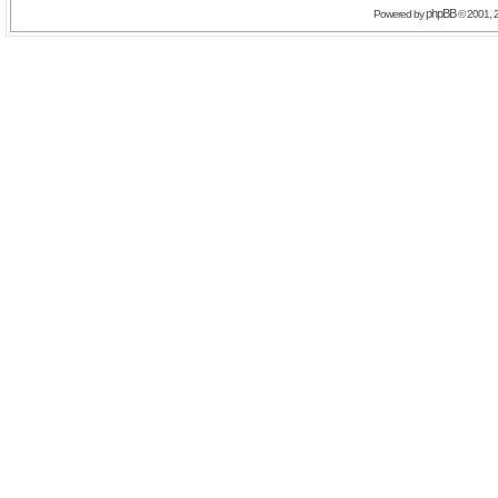
phpBB
Powered by
© 2001, 