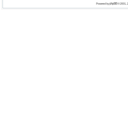
phpBB
Powered by
© 2001, 