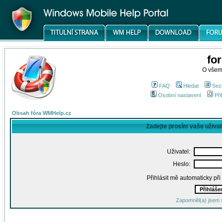
fo
O všem
FAQ
Hledat
Sez
Osobní nastavení
Při
Obsah fóra WMHelp.cz
Zadejte prosím vaše uživa
Uživatel:
Heslo:
Přihlásit mě automaticky př
Zapomněl(a) jsem 