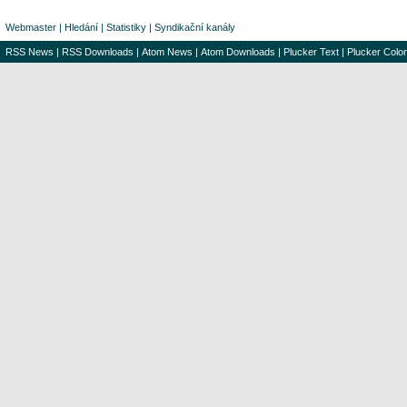
Webmaster
|
Hledání
|
Statistiky
|
Syndikační kanály
RSS News
|
RSS Downloads
|
Atom News
|
Atom Downloads
|
Plucker Text
|
Plucker Color