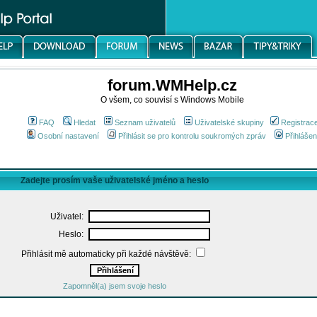
forum.WMHelp.cz
O všem, co souvisí s Windows Mobile
FAQ
Hledat
Seznam uživatelů
Uživatelské skupiny
Registrac
Osobní nastavení
Přihlásit se pro kontrolu soukromých zpráv
Přihlášen
Zadejte prosím vaše uživatelské jméno a heslo
Uživatel:
Heslo:
Přihlásit mě automaticky při každé návštěvě:
Zapomněl(a) jsem svoje heslo