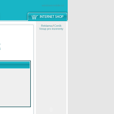
windowsmobile.cz
Reklama
/
Ceník
Vstup pro inzerenty
e
í