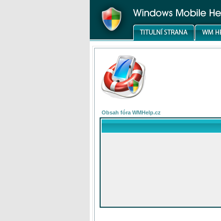
Obsah fóra WMHelp.cz