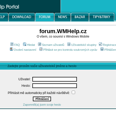
forum.WMHelp.cz
O všem, co souvisí s Windows Mobile
FAQ
Hledat
Seznam uživatelů
Uživatelské skupiny
Registrac
Osobní nastavení
Přihlásit se pro kontrolu soukromých zpráv
Přihlášen
Zadejte prosím vaše uživatelské jméno a heslo
Uživatel:
Heslo:
Přihlásit mě automaticky při každé návštěvě:
Zapomněl(a) jsem svoje heslo