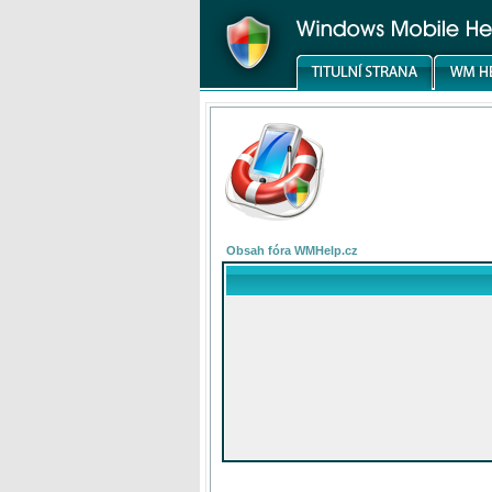
Obsah fóra WMHelp.cz