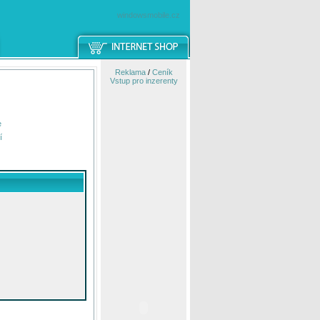
windowsmobile.cz
Reklama
/
Ceník
Vstup pro inzerenty
e
í