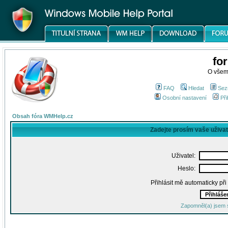
fo
O všem
FAQ
Hledat
Sez
Osobní nastavení
Při
Obsah fóra WMHelp.cz
Zadejte prosím vaše uživa
Uživatel:
Heslo:
Přihlásit mě automaticky př
Zapomněl(a) jsem 