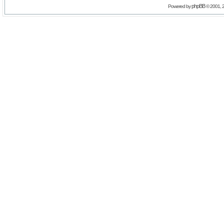
phpBB
Powered by
© 2001, 