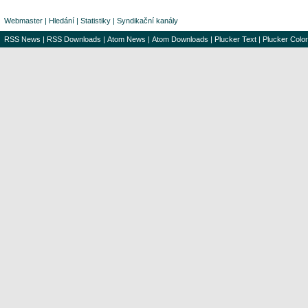
Webmaster
|
Hledání
|
Statistiky
|
Syndikační kanály
RSS News
|
RSS Downloads
|
Atom News
|
Atom Downloads
|
Plucker Text
|
Plucker Color