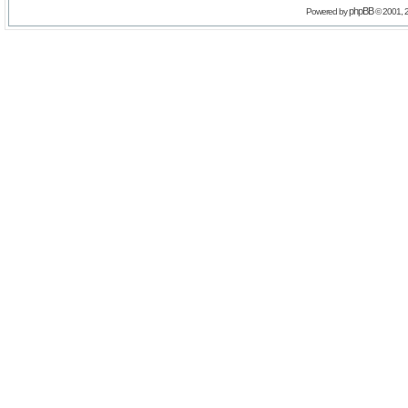
phpBB
Powered by
© 2001, 