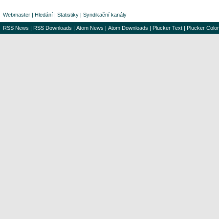
Webmaster
|
Hledání
|
Statistiky
|
Syndikační kanály
RSS News
|
RSS Downloads
|
Atom News
|
Atom Downloads
|
Plucker Text
|
Plucker Color