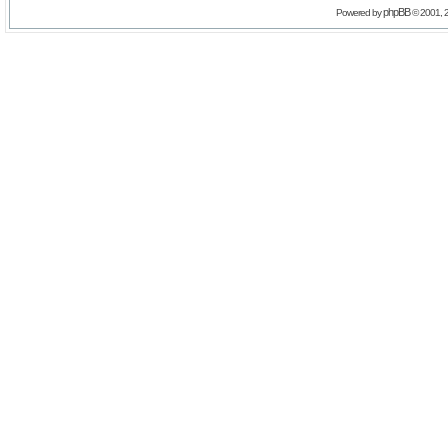
phpBB
Powered by
© 2001, 