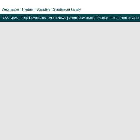
Webmaster
|
Hledání
|
Statistiky
|
Syndikační kanály
RSS News
|
RSS Downloads
|
Atom News
|
Atom Downloads
|
Plucker Text
|
Plucker Color