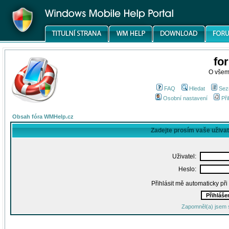
fo
O všem
FAQ
Hledat
Sez
Osobní nastavení
Při
Obsah fóra WMHelp.cz
Zadejte prosím vaše uživa
Uživatel:
Heslo:
Přihlásit mě automaticky př
Zapomněl(a) jsem 