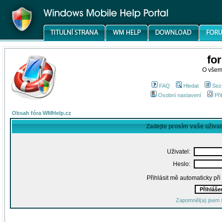
fo
O všem
FAQ
Hledat
Sez
Osobní nastavení
Při
Obsah fóra WMHelp.cz
Zadejte prosím vaše uživa
Uživatel:
Heslo:
Přihlásit mě automaticky př
Zapomněl(a) jsem 