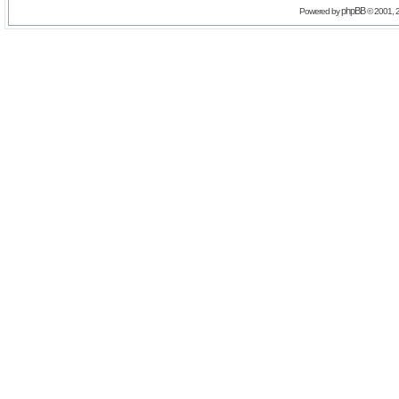
phpBB
Powered by
© 2001, 