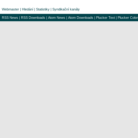
Webmaster
|
Hledání
|
Statistiky
|
Syndikační kanály
RSS News
|
RSS Downloads
|
Atom News
|
Atom Downloads
|
Plucker Text
|
Plucker Color